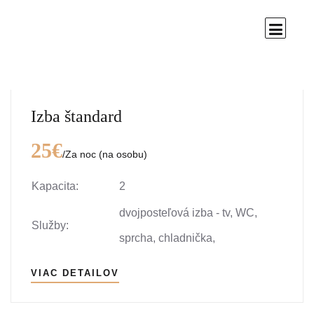
Izba štandard
25€
/Za noc (na osobu)
Kapacita:
2
dvojposteľová izba - tv, WC,
Služby:
sprcha, chladnička,
VIAC DETAILOV