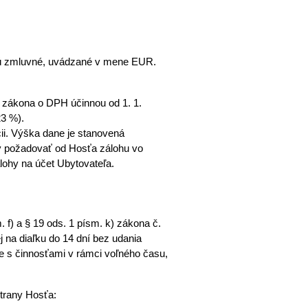
sú zmluvné, uvádzané v mene EUR. 
u zákona o DPH účinnou od 1. 1. 
23 %).
ii. Výška dane je stanovená 
ný požadovať od Hosťa zálohu vo 
lohy na účet Ubytovateľa.
 f) a § 19 ods. 1 písm. k) zákona č. 
j na diaľku do 14 dní bez udania 
e s činnosťami v rámci voľného času, 
strany Hosťa: