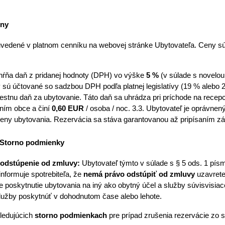
eny
 uvedené v platnom cenníku na webovej stránke Ubytovateľa. Ceny 
hŕňa daň z pridanej hodnoty (DPH) vo výške 
5 %
 (v súlade s novelo
y sú účtované so sadzbou DPH podľa platnej legislatívy (19 % alebo 
estnu daň za ubytovanie. Táto daň sa uhrádza pri príchode na recepc
ím obce a činí 
0,60 EUR 
/ osoba / noc. 3.3. Ubytovateľ je oprávne
ceny ubytovania. Rezervácia sa stáva garantovanou až pripísaním zá
 Storno podmienky
 odstúpenie od zmluvy:
 Ubytovateľ týmto v súlade s § 5 ods. 1 písm.
nformuje spotrebiteľa, že 
nemá právo odstúpiť od zmluvy
 uzavrete
poskytnutie ubytovania na iný ako obytný účel a služby súvisvisiac
služby poskytnúť v dohodnutom čase alebo lehote. 
ledujúcich 
storno podmienkach
 pre prípad zrušenia rezervácie zo 