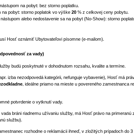
 nástupom na pobyt: bez storno poplatku.
 na pobyt: storno poplatok vo výške 
20
 % z celkovej ceny pobytu.
 nástupom alebo nedostavenie sa na pobyt (No-Show): storno poplat
musí Hosť oznámiť Ubytovateľovi písomne (e-mailom).
odpovednosť za vady)
služby budú poskytnuté v dohodnutom rozsahu, kvalite a termíne. 
apr. izba nezodpovedá kategórii, nefunguje vybavenie), Hosť má práv
ezodkladne
, ideálne priamo na mieste u povereného zamestnanca re
mné potvrdenie o vytknutí vady. 
o vada bráni riadnemu užívaniu služby, má Hosť právo na primeranú z
nú službu). 
amestnanec rozhodne o reklamácii ihneď, v zložitých prípadoch do 3