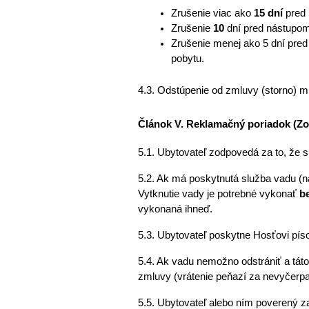
Zrušenie viac ako 
15 dní
 pred
Zrušenie 
10
 dní pred nástupom
Zrušenie menej ako 5 dní pred
pobytu. 
4.3. Odstúpenie od zmluvy (storno) 
Článok V. Reklamačný poriadok (Z
5.1. Ubytovateľ zodpovedá za to, že 
5.2. Ak má poskytnutá služba vadu (n
Vytknutie vady je potrebné vykonať 
b
vykonaná ihneď. 
5.3. Ubytovateľ poskytne Hosťovi píso
5.4. Ak vadu nemožno odstrániť a tát
zmluvy (vrátenie peňazí za nevyčerpa
5.5. Ubytovateľ alebo ním poverený z