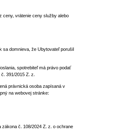
 ceny, vrátenie ceny služby alebo 
k sa domnieva, že Ubytovateľ porušil 
slania, spotrebiteľ má právo podať 
 č. 391/2015 Z. z.
ená právnická osoba zapísaná v 
zozname vedenom Ministerstvom hospodárstva SR. Zoznam subjektov v rámci EÚ je spotrebiteľom dostupný na webovej stránke: 
zákona č. 108/2024 Z. z. o ochrane 