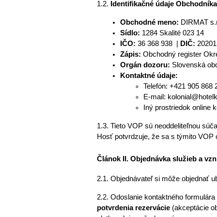
1.2. 
Identifikačné údaje Obchodníka
Obchodné meno:
DIRMAT s.r
Sídlo: 
1284
Skalité 023 14
IČO: 
36 368 938
 | 
DIČ:
 20201
Zápis:
 Obchodný register Okres
Orgán dozoru:
Slovenská obch
Kontaktné údaje:
Telefón: +421 905 868 
E-mail: kolonial@hotelk
Iný prostriedok online k
1.3. Tieto VOP sú neoddeliteľnou sú
Hosť potvrdzuje, že sa s týmito VOP 
Článok II. Objednávka služieb a vz
2.1. Objednávateľ si môže objednať ub
potvrdenia rezervácie
 (akceptácie o