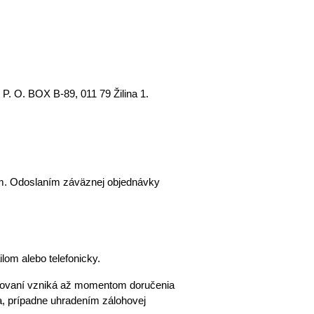
P. O. BOX B-89, 011 79 Žilina 1.
m. Odoslaním záväznej objednávky 
om alebo telefonicky. 
2.2. Odoslanie kontaktného formulára na webovej stránke sa považuje za nezáväzný dopyt. Zmluva o ubytovaní vzniká až momentom doručenia 
, prípadne uhradením zálohovej 