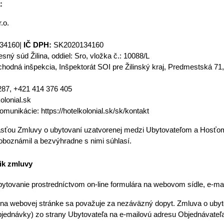
:
.o.
34160| 
IČ DPH: 
SK2020134160
ný súd Žilina, oddiel: Sro, vložka č.: 10088/L
odná inšpekcia, Inšpektorát SOI pre Žilinský kraj, Predmestská 71, 
287, +421 414 376 405
olonial.sk
omunikácie: https://hotelkolonial.sk/sk/kontakt
časťou Zmluvy o ubytovaní uzatvorenej medzi Ubytovateľom a Hosťo
oboznámil a bezvýhradne s nimi súhlasí.
nik zmluvy
ytovanie prostredníctvom on-line formulára na webovom sídle, e-mail
bjednávky) zo strany Ubytovateľa na e-mailovú adresu Objednávateľa