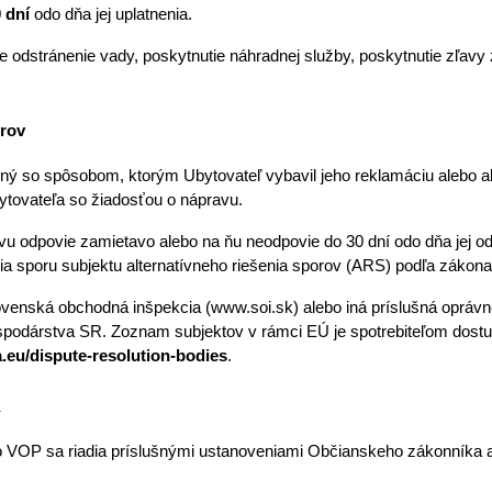
 dní
 odo dňa jej uplatnenia. 
odstránenie vady, poskytnutie náhradnej služby, poskytnutie zľavy z
orov
kojný so spôsobom, ktorým Ubytovateľ vybavil jeho reklamáciu alebo a
ytovateľa so žiadosťou o nápravu. 
vu odpovie zamietavo alebo na ňu neodpovie do 30 dní odo dňa jej odo
nia sporu subjektu alternatívneho riešenia sporov (ARS) podľa zákona
venská obchodná inšpekcia (www.soi.sk) alebo iná príslušná oprávn
.eu/dispute-resolution-bodies
.
a
 VOP sa riadia príslušnými ustanoveniami Občianskeho zákonníka a 