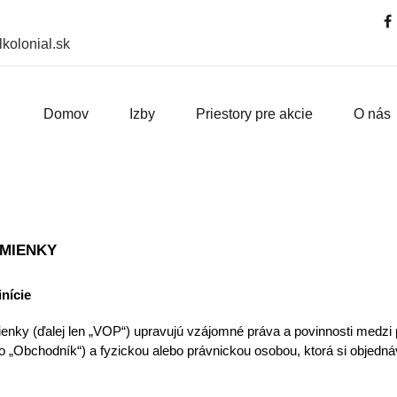
kolonial.sk
Domov
Izby
Priestory pre akcie
O nás
MIENKY
nície
enky (ďalej len „VOP“) upravujú vzájomné práva a povinnosti medzi
bo „Obchodník“) a fyzickou alebo právnickou osobou, ktorá si objednáv