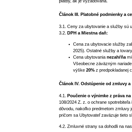
platby, ak je vyžadovaná. 
Článok III. Platobné podmienky a c
3.1. Ceny za ubytovanie a služby sú
3.2. 
DPH a Miestna daň:
Cena za ubytovacie služby za
2025). Ostatné služby a tovar
Cena ubytovania 
nezahŕňa
 mi
Všeobecne záväzným nariaden
výške 
20%
 z predpokladanej 
Článok IV. Odstúpenie od zmluvy a
4.1. 
Poučenie o výnimke z práva na
108/2024 Z. z. o ochrane spotrebiteľa i
dôvodu, nakoľko predmetom zmluvy je 
pričom sa Ubytovateľ zaväzuje tieto 
4.2. Zmluvné strany sa dohodli na nas